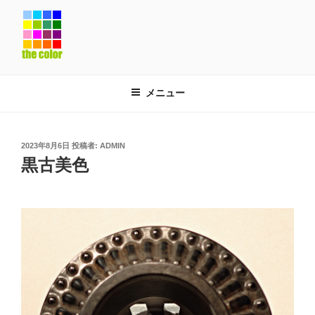
コ
ン
テ
ン
ツ
へ
メニュー
ス
キ
ッ
投
2023年8月6日
投稿者:
ADMIN
稿
プ
黒古美色
日: