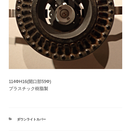
114ΦH16(開口部59Φ)
プラスチック樹脂製
カ
ダウンライトカバー
テ
ゴ