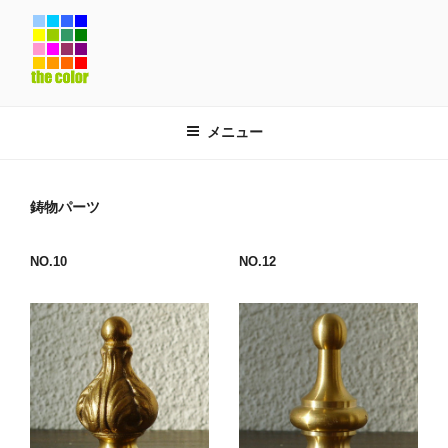
コ
ン
テ
ン
ツ
へ
メニュー
ス
キ
ッ
鋳物パーツ
プ
NO.10
NO.12