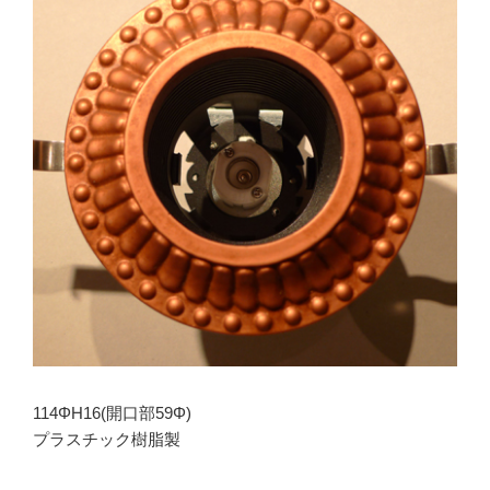
114ΦH16(開口部59Φ)
プラスチック樹脂製