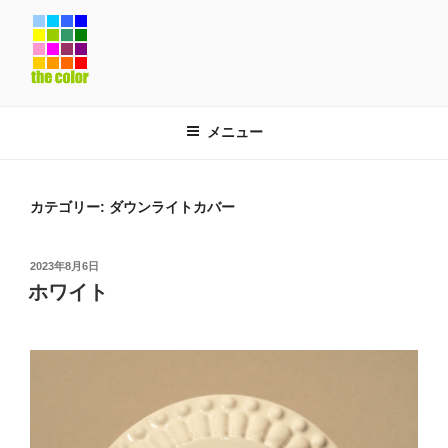
コ
ン
テ
ン
ツ
へ
メニュー
ス
キ
ッ
カテゴリー:
ダウンライトカバー
プ
投
2023年8月6日
稿
ホワイト
日: