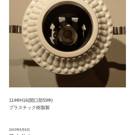
114ΦH16(開口部59Φ)
プラスチック樹脂製
投
2023年8月6日
稿