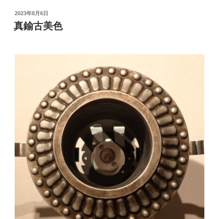
投
2023年8月6日
稿
真鍮古美色
日: