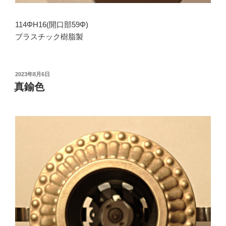
114ΦH16(開口部59Φ)
プラスチック樹脂製
投
2023年8月6日
稿
真鍮色
日: