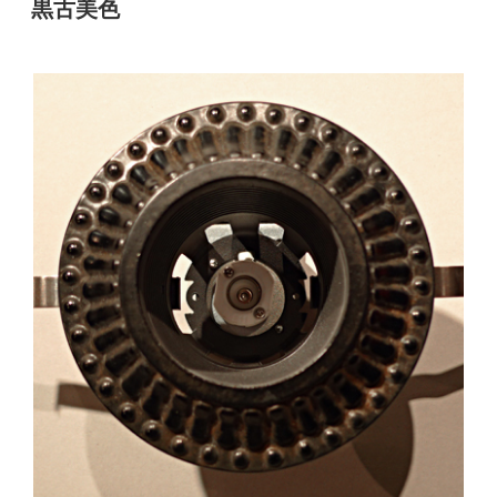
黒古美色
日: