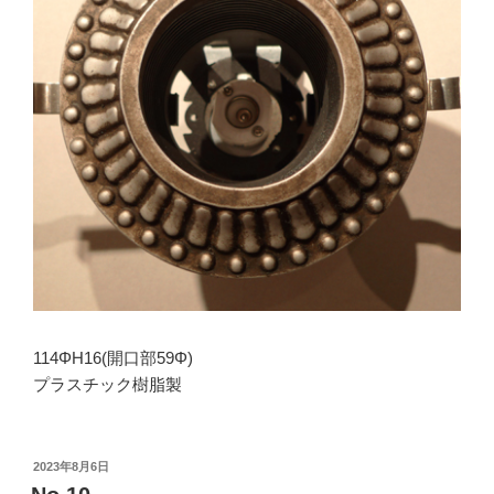
114ΦH16(開口部59Φ)
プラスチック樹脂製
投
2023年8月6日
稿