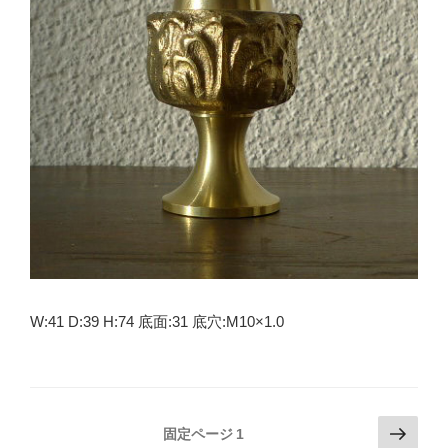
W:41 D:39 H:74 底面:31 底穴:M10×1.0
投
次
固定ページ
1