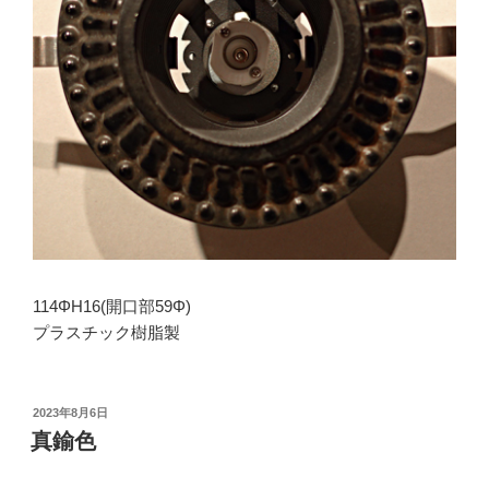
114ΦH16(開口部59Φ)
プラスチック樹脂製
投
2023年8月6日
稿
真鍮色
日: