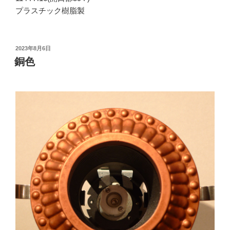
プラスチック樹脂製
投
2023年8月6日
稿
銅色
日: