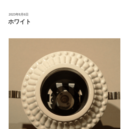
投
2023年8月6日
稿
ホワイト
日: