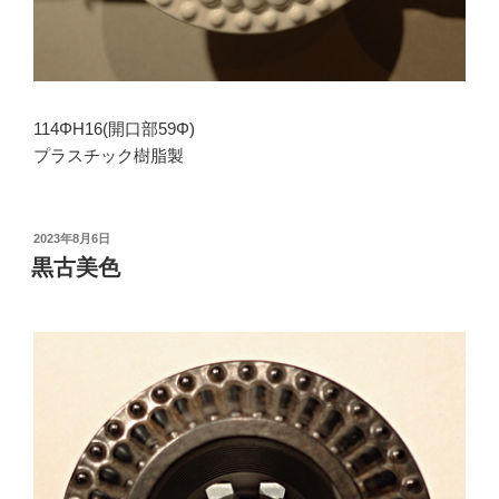
114ΦH16(開口部59Φ)
プラスチック樹脂製
投
2023年8月6日
稿
黒古美色
日: