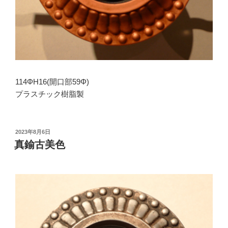
114ΦH16(開口部59Φ)
プラスチック樹脂製
投
2023年8月6日
稿
真鍮古美色
日: