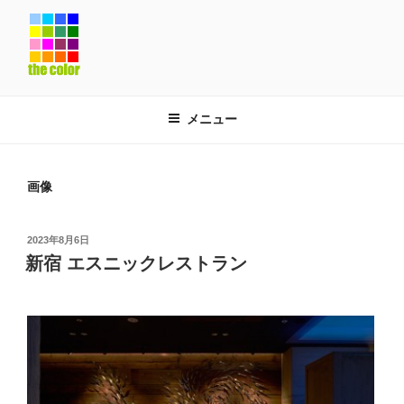
コ
ン
テ
ン
ツ
へ
メニュー
ス
キ
ッ
画像
プ
投
2023年8月6日
稿
新宿 エスニックレストラン
日: