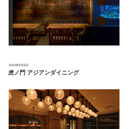
投
2023年8月6日
稿
虎ノ門 アジアンダイニング
日: