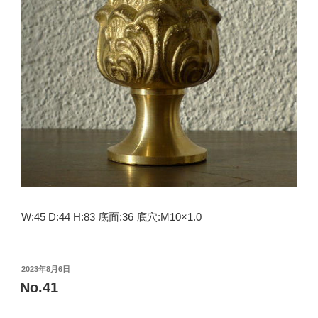
W:45 D:44 H:83 底面:36 底穴:M10×1.0
投
2023年8月6日
稿
No.41
日: