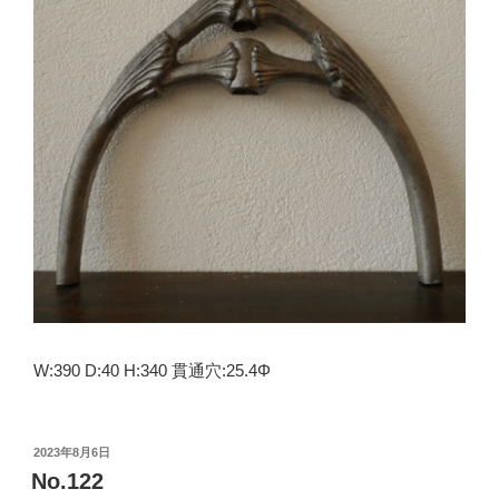
W:390 D:40 H:340 貫通穴:25.4Φ
投
2023年8月6日
稿
No.122
日: