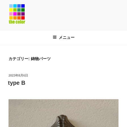
コ
ン
テ
ン
ツ
へ
メニュー
ス
キ
ッ
カテゴリー:
鋳物パーツ
プ
投
2023年8月6日
稿
type B
日: