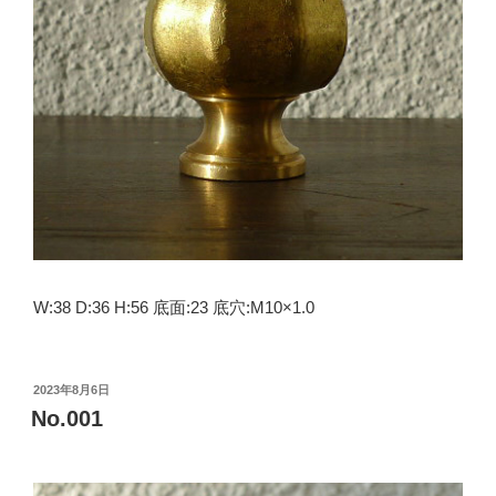
W:38 D:36 H:56 底面:23 底穴:M10×1.0
投
2023年8月6日
稿
No.001
日: