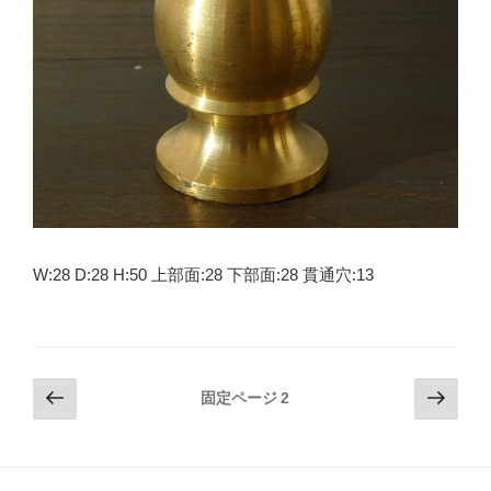
W:28 D:28 H:50 上部面:28 下部面:28 貫通穴:13
投
前
次
固定ページ
2
の
の
稿
ペ
ペ
の
ー
ー
ペ