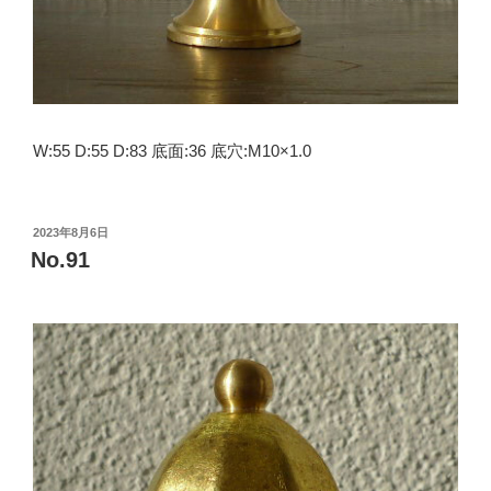
W:55 D:55 D:83 底面:36 底穴:M10×1.0
投
2023年8月6日
稿
No.91
日: